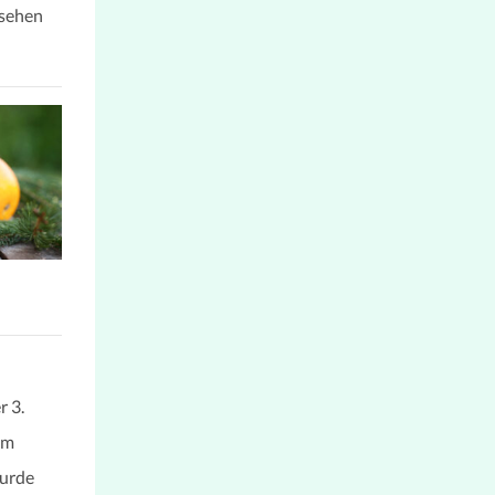
 sehen
r 3.
em
wurde