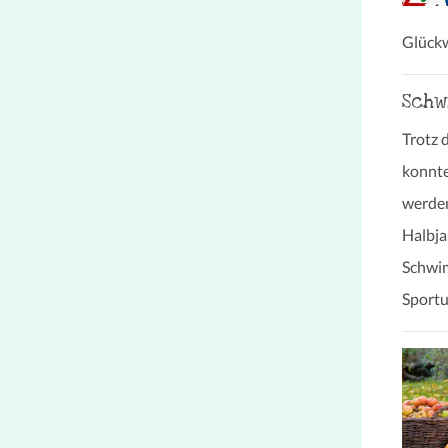
Glück
Sch
Trotz 
konnt
werden
Halbja
Schwim
Sportu