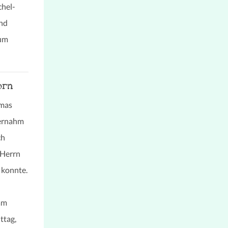
chel-
und
zum
orn
emas
ternahm
ch
 Herrn
 konnte.
am
ttag,