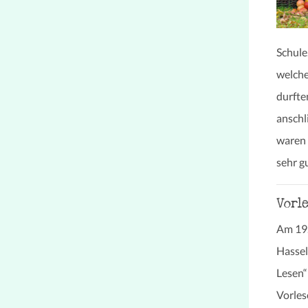
Schule
welche
durfte
anschl
waren 
sehr g
Vorl
Am 19.
Hassel
Lesen“
Vorles