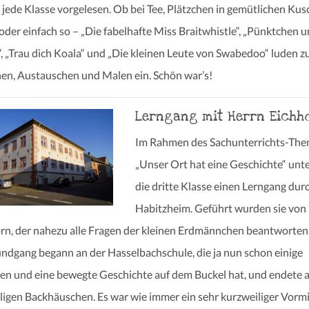
jede Klasse vorgelesen. Ob bei Tee, Plätzchen in gemütlichen Kus
oder einfach so – „Die fabelhafte Miss Braitwhistle“, „Pünktchen 
, „Trau dich Koala“ und „Die kleinen Leute von Swabedoo“ luden 
en, Austauschen und Malen ein. Schön war’s!
Lerngang mit Herrn Eichh
Im Rahmen des Sachunterrichts-Th
„Unser Ort hat eine Geschichte“ un
die dritte Klasse einen Lerngang dur
Habitzheim. Geführt wurden sie von
rn, der nahezu alle Fragen der kleinen Erdmännchen beantworten
ndgang begann an der Hasselbachschule, die ja nun schon einige
en und eine bewegte Geschichte auf dem Buckel hat, und endete 
igen Backhäuschen. Es war wie immer ein sehr kurzweiliger Vormi