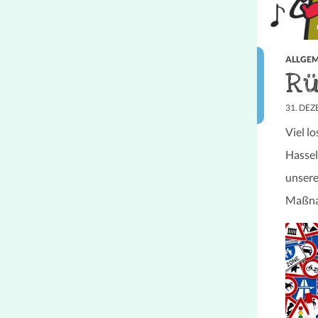
ALLGEM
Rü
31. DE
Viel l
Hassel
unsere
Maßnah