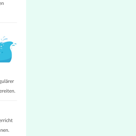
en
gulärer
ereiten.
rricht
nnen.