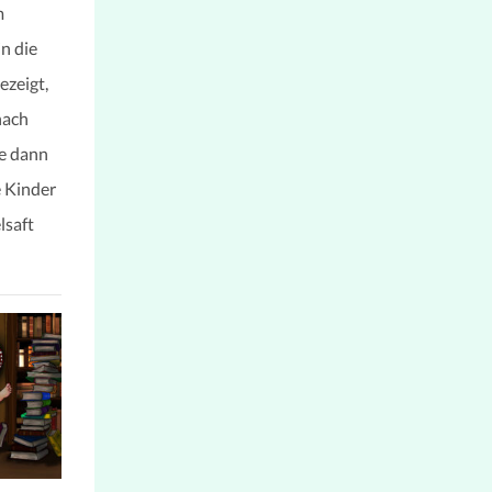
m
n die
ezeigt,
nach
se dann
e Kinder
lsaft