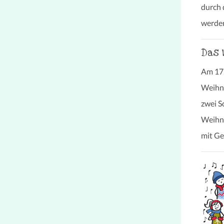
durch 
werden
Das 
Am 17.
Weihna
zwei S
Weihna
mit Ge