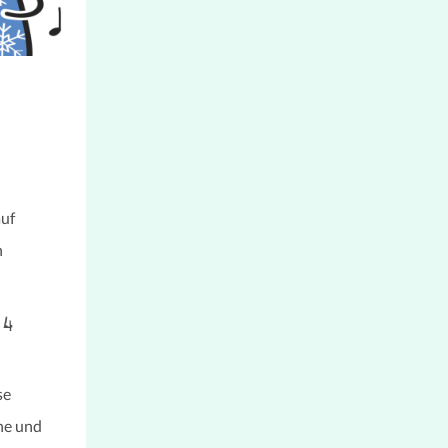
auf
n
 4
se
he und