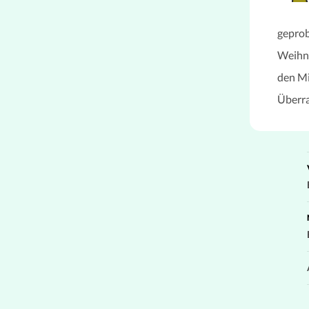
geprob
Weihna
den Mi
Überra