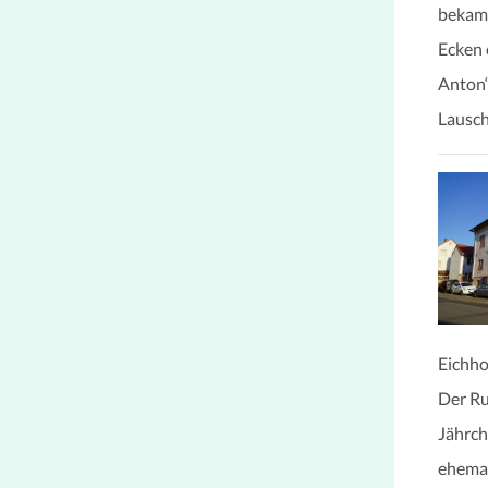
bekam 
Ecken 
Anton“
Lausch
Eichho
Der Ru
Jährch
ehemal