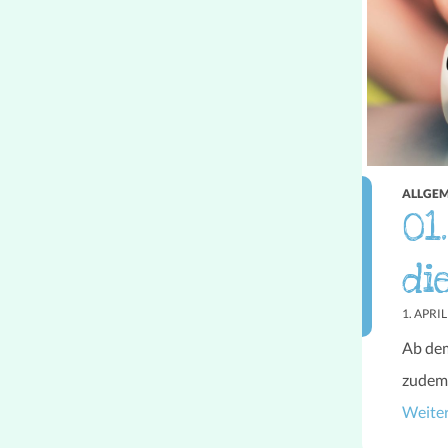
ALLGEM
01
di
1. APRI
Ab dem
zudem 
Weite