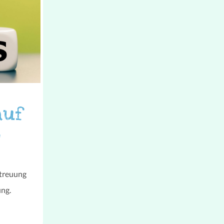
auf
t
etreuung
ung.