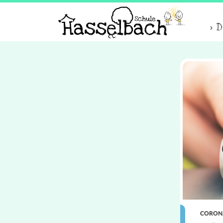
D
CORON