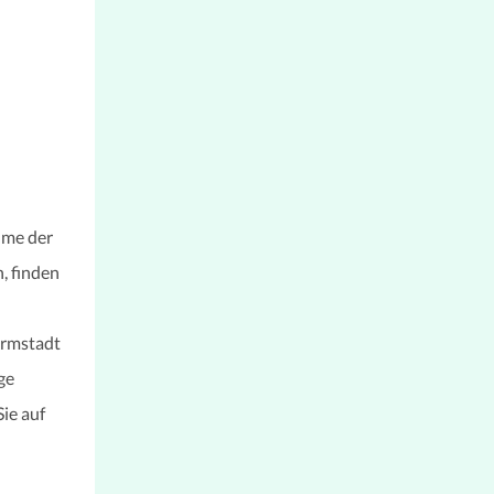
hme der
, finden
armstadt
ge
ie auf