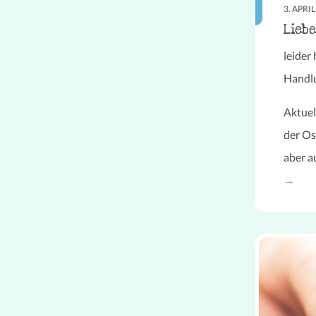
3. APRI
Lieb
leider
Handlu
Aktuel
der Os
aber a
→