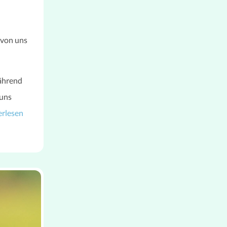
 von uns
ährend
 uns
erlesen