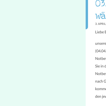
03
wä
3. APRI
Liebe E
unsere
(04.04
Notbet
Sie in
Notbet
nach G
kommen
den je