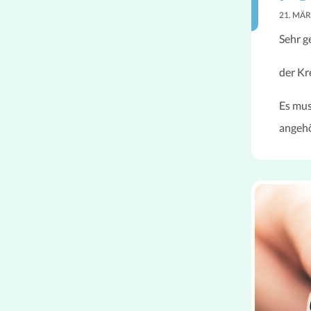
21. MÄR
Sehr g
der Kr
Es mu
angeh