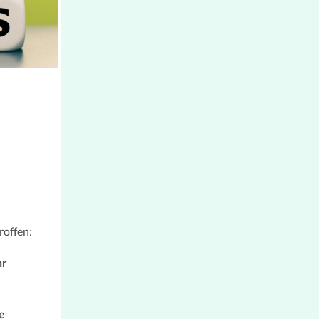
roffen:
hr
e