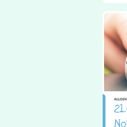
ALLGEM
21
No